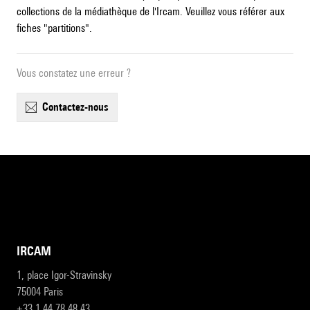
collections de la médiathèque de l'Ircam. Veuillez vous référer aux
fiches "partitions".
Vous constatez une erreur ?
contactez-nous
IRCAM
1, place Igor-Stravinsky
75004 Paris
+33 1 44 78 48 43