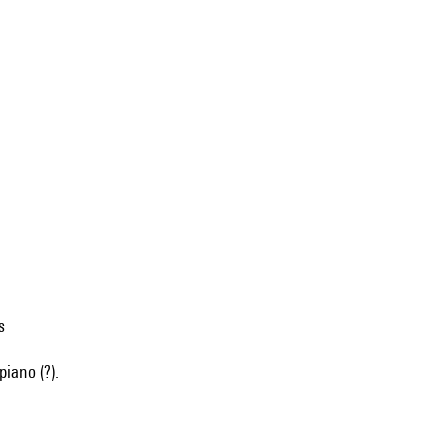
s
piano (?).