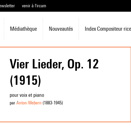
ewsletter
venir à l'ircam
Médiathèque
Nouveautés
Index Compositeur·ric
Vier Lieder, Op. 12
(1915)
pour voix et piano
par
Anton Webern
(1883
-1945
)