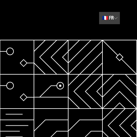
🇫🇷
FR