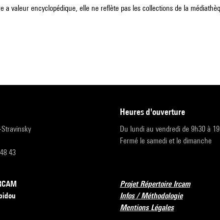
e a valeur encyclopédique, elle ne reflète pas les collections de la médiathèqu
heures d'ouverture
r-Stravinsky
Du lundi au vendredi de 9h30 à 1
Fermé le samedi et le dimanche
 48 43
’IRCAM
Projet Répertoire Ircam
pidou
Infos / Méthodologie
Mentions Légales