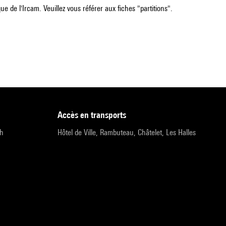
e de l'Ircam. Veuillez vous référer aux fiches "partitions".
accès en transports
9h
Hôtel de Ville, Rambuteau, Châtelet, Les Halles