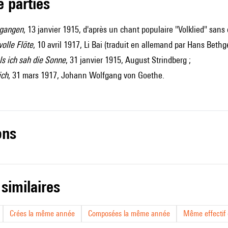
de parties
rgangen
, 13 janvier 1915, d'après un chant populaire "Volklied" sans
olle Flöte
, 10 avril 1917, Li Bai (traduit en allemand par Hans Bethge
als ich sah die Sonne
, 31 janvier 1915, August Strindberg ;
ich
, 31 mars 1917, Johann Wolfgang von Goethe.
ons
 similaires
Crées la même année
Composées la même année
Même effectif d