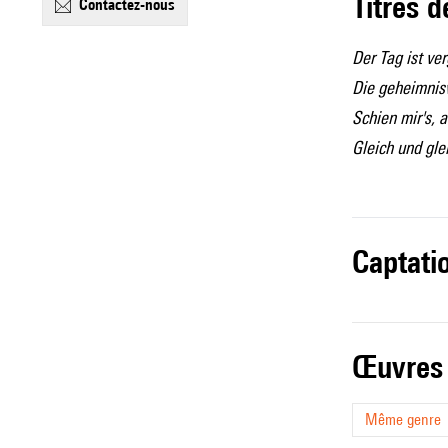
Titres 
contactez-nous
Der Tag ist ve
Die geheimnisv
Schien mir's, 
Gleich und gle
captati
œuvres
Même genre