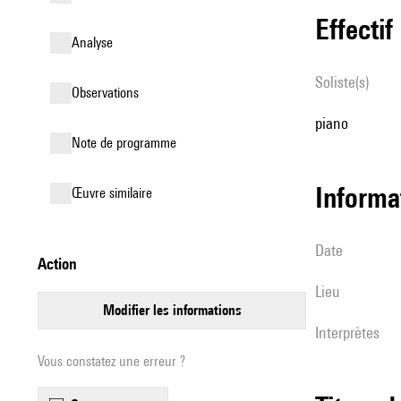
effectif
analyse
Soliste(s)
observations
piano
Note de programme
informa
œuvre similaire
date
action
lieu
modifier les informations
interprètes
Vous constatez une erreur ?