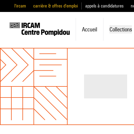
l'ircam
carrière & offres d'emploi
appels à candidatures
n
Accueil
Collections