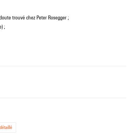
 doute trouvé chez Peter Rosegger ;
) ;
étaillé