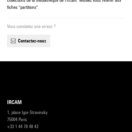
collections de la médiathèque de l'Ircam. Veuillez vous référer aux
fiches "partitions".
Vous constatez une erreur ?
contactez-nous
IRCAM
1, place Igor-Stravinsky
75004 Paris
+33 1 44 78 48 43