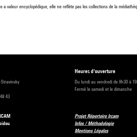
e a valeur encyclopédique, elle ne reflète pas les collections de la médiathèqu
heures d'ouverture
r-Stravinsky
Du lundi au vendredi de 9h30 à 1
Fermé le samedi et le dimanche
 48 43
’IRCAM
Projet Répertoire Ircam
pidou
Infos / Méthodologie
Mentions Légales