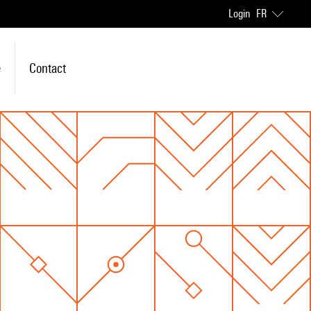
Login
FR
e
Contact