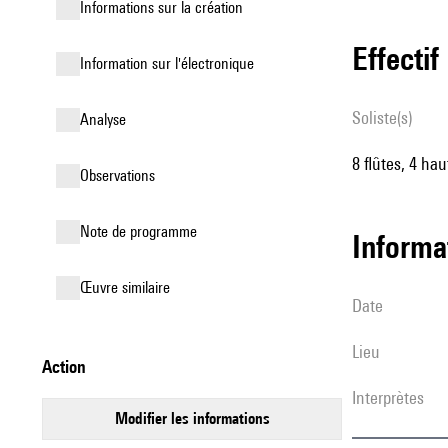
informations sur la création
effectif
Information sur l'électronique
Soliste(s)
analyse
8 flûtes, 4 ha
observations
Note de programme
informa
œuvre similaire
date
lieu
action
interprètes
modifier les informations