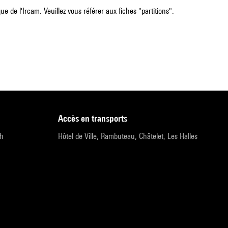
e de l'Ircam. Veuillez vous référer aux fiches "partitions".
accès en transports
9h
Hôtel de Ville, Rambuteau, Châtelet, Les Halles