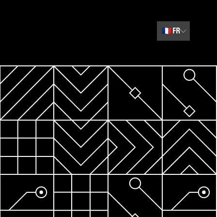
🇫🇷
FR