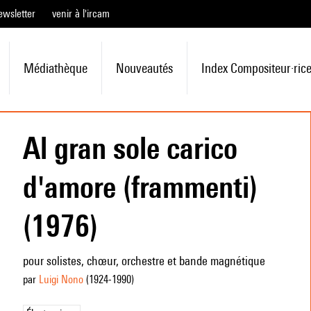
ewsletter
venir à l'ircam
Médiathèque
Nouveautés
Index Compositeur·ric
Al gran sole carico
d'amore (frammenti)
(1976)
pour solistes, chœur, orchestre et bande magnétique
par
Luigi Nono
(1924
-1990
)