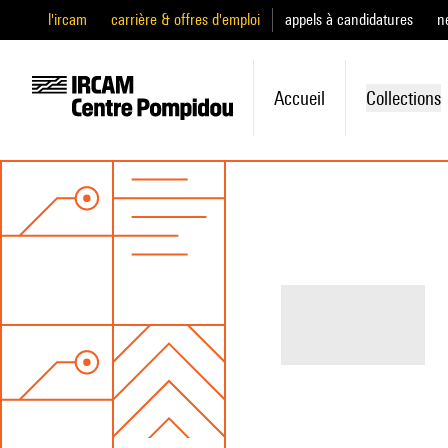
l'ircam
carrière & offres d'emploi
appels à candidatures
n
Accueil
Collections