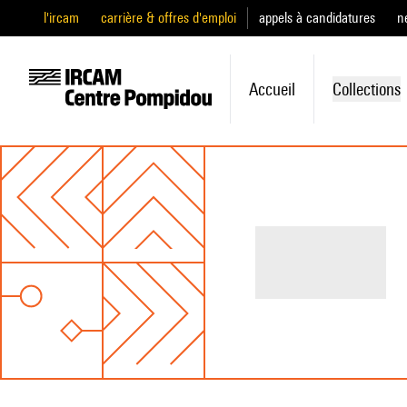
l'ircam
carrière & offres d'emploi
appels à candidatures
n
Accueil
Collections