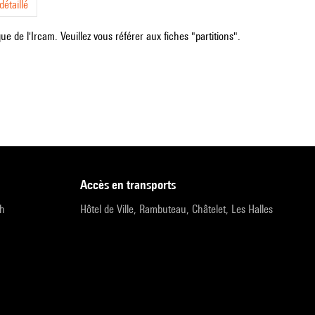
étaillé
e de l'Ircam. Veuillez vous référer aux fiches "partitions".
accès en transports
9h
Hôtel de Ville, Rambuteau, Châtelet, Les Halles