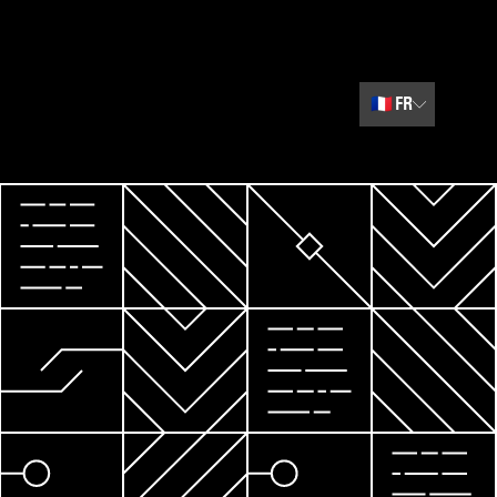
🇫🇷
FR