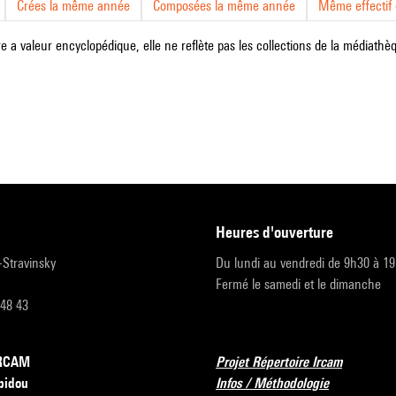
Crées la même année
Composées la même année
Même effectif d
e a valeur encyclopédique, elle ne reflète pas les collections de la médiathèqu
heures d'ouverture
r-Stravinsky
Du lundi au vendredi de 9h30 à 1
Fermé le samedi et le dimanche
 48 43
’IRCAM
Projet Répertoire Ircam
pidou
Infos / Méthodologie