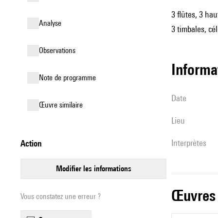
3 flûtes, 3 ha
analyse
3 timbales, cé
observations
informa
Note de programme
date
œuvre similaire
lieu
interprètes
action
modifier les informations
œuvres
Vous constatez une erreur ?