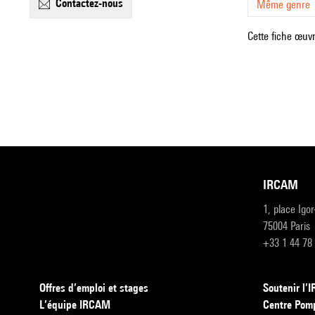
contactez-nous
Même genre
Cette fiche œuvr
IRCAM
1, place Igo
75004 Paris
+33 1 44 78
Offres d’emploi et stages
Soutenir l
L’équipe IRCAM
Centre Pom