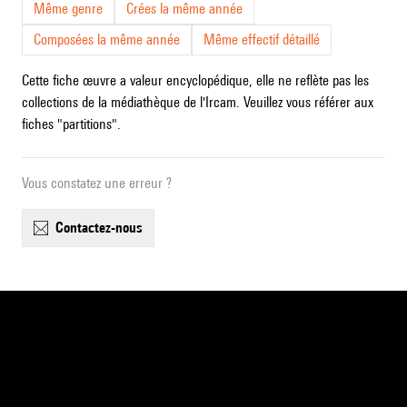
Même genre
Crées la même année
Composées la même année
Même effectif détaillé
Cette fiche œuvre a valeur encyclopédique, elle ne reflète pas les
collections de la médiathèque de l'Ircam. Veuillez vous référer aux
fiches "partitions".
Vous constatez une erreur ?
contactez-nous