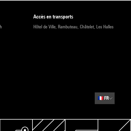
accès en transports
9h
Hôtel de Ville, Rambuteau, Châtelet, Les Halles
🇫🇷
FR