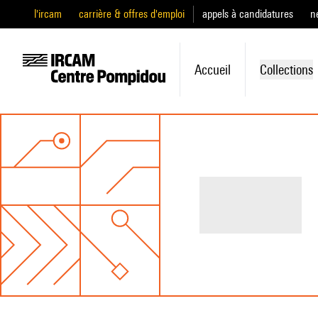
l'ircam
carrière & offres d'emploi
appels à candidatures
n
Accueil
Collections