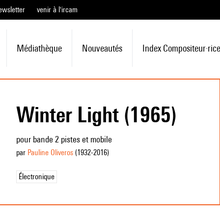
ewsletter
venir à l'ircam
Médiathèque
Nouveautés
Index Compositeur·ric
Winter Light (1965)
pour bande 2 pistes et mobile
par
Pauline Oliveros
(1932
-2016
)
Électronique