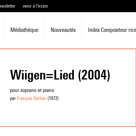
ewsletter
venir à l'ircam
Médiathèque
Nouveautés
Index Compositeur·ric
Wiigen=Lied (2004)
pour soprano et piano
par
François Sarhan
(1972
)