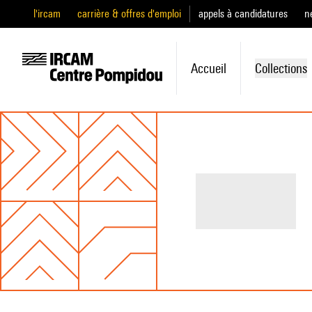
l'ircam
carrière & offres d'emploi
appels à candidatures
n
Accueil
Collections