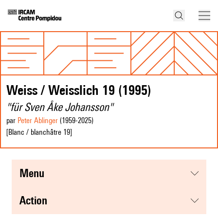
Weiss / Weisslich 19 (1995)
"für Sven Åke Johansson"
par
Peter Ablinger
(1959
-2025
)
[Blanc / blanchâtre 19]
menu
action