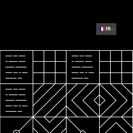
🇫🇷
FR