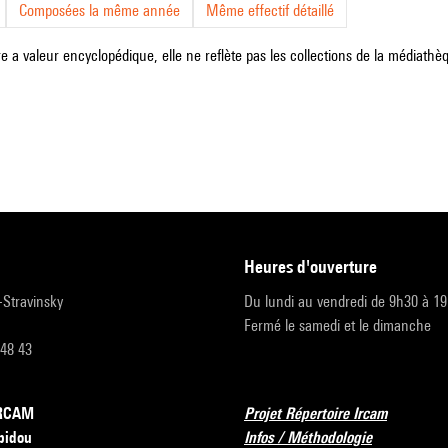
Composées la même année
Même effectif détaillé
e a valeur encyclopédique, elle ne reflète pas les collections de la médiathèqu
heures d'ouverture
r-Stravinsky
Du lundi au vendredi de 9h30 à 1
Fermé le samedi et le dimanche
 48 43
’IRCAM
Projet Répertoire Ircam
pidou
Infos / Méthodologie