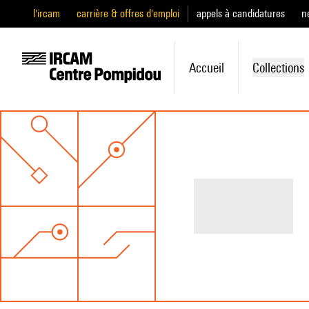
l'ircam
carrière & offres d'emploi
appels à candidatures
n
Accueil
Collections