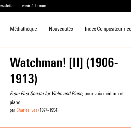
ewsletter
venir à l'ircam
Médiathèque
Nouveautés
Index Compositeur·ric
Watchman! [II] (1906-
1913)
From First Sonata for Violin and Piano
, pour voix médium et
piano
par
Charles Ives
(1874
-1954
)