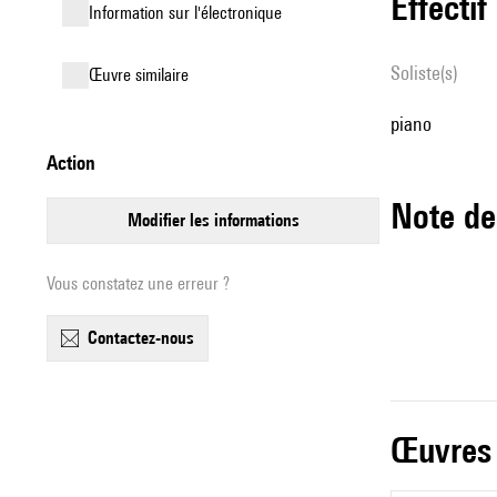
effectif
Information sur l'électronique
Soliste(s)
œuvre similaire
piano
action
Note 
modifier les informations
Vous constatez une erreur ?
contactez-nous
œuvres