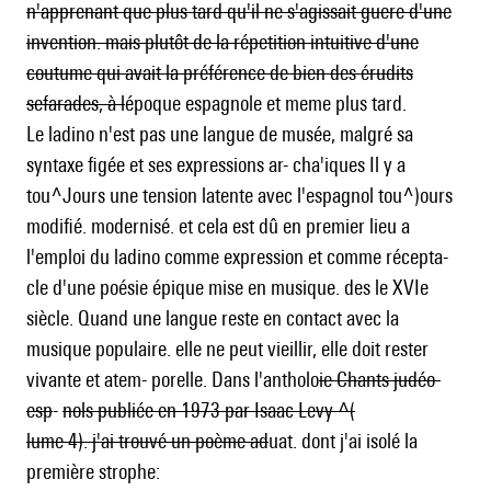
n'apprenant que plus tard qu'il ne s'agissait guere d'une
invention. mais plutôt de la répetition intuitive d'une
coutume qui avait la préférence de bien des érudits
sefarades, à l
époque espagnole et meme plus tard.
Le ladino n'est pas une langue de musée, malgré sa
syntaxe figée et ses expressions ar- cha'iques Il y a
tou^Jours une tension latente avec l'espagnol tou^)ours
modifié. modernisé. et cela est dû en premier lieu a
l'emploi du ladino comme expression et comme récepta-
cle d'une poésie épique mise en musique. des le XVIe
siècle. Quand une langue reste en contact avec la
musique populaire. elle ne peut vieillir, elle doit rester
vivante et atem- porelle. Dans l'antholo
ie Chants judéo-
esp
-
nols publiée en 1973 par Isaac Levy ^(
lume 4). j'ai trouvé un poème ad
uat. dont j'ai isolé la
première strophe: