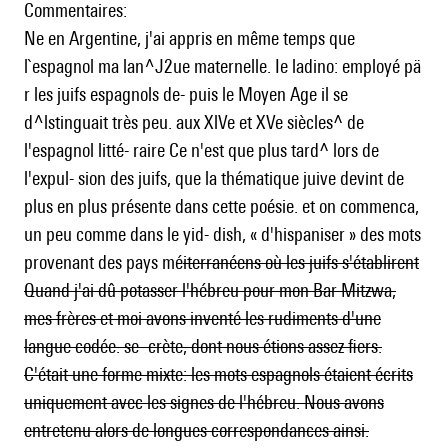
Commentaires:
Ne en Argentine, j'ai appris en même temps que
l`espagnol ma lan^J2ue maternelle. Ie ladino: employé pä
r les juifs espagnols de- puis le Moyen Age il se
d^lstinguait très peu. aux XlVe et XVe siècles~ de
l'espagnol litté- raire Ce n'est que plus tard~ lors de
l'expul- sion des juifs, que la thématique juive devint de
plus en plus présente dans cette poésie. et on commenca,
un peu comme dans le yid- dish, « d'hispaniser » des mots
provenant des pays mé
iterranéens où les juifs s'établirent
Quand j'ai dû potasser l'hébreu pour mon Bar Mitzwa,
mes frères et moi avons inventé les rudiments d'une
langue codée. se- crète, dont nous étions assez fiers.
C'était une forme mixte: les mots espagnols étaient écrits
uniquement avec les signes de l'hébreu. Nous avons
entretenu alors de longues correspondances ainsi.