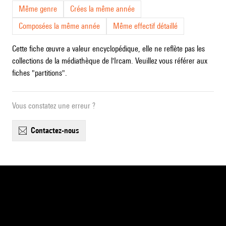
Même genre
Crées la même année
Composées la même année
Même effectif détaillé
Cette fiche œuvre a valeur encyclopédique, elle ne reflète pas les
collections de la médiathèque de l'Ircam. Veuillez vous référer aux
fiches "partitions".
Vous constatez une erreur ?
contactez-nous