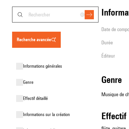
informa
date de compo
recherche avancée
durée
éditeur
informations générales
genre
genre
Musique de ch
effectif détaillé
effectif
informations sur la création
flûte, guitare