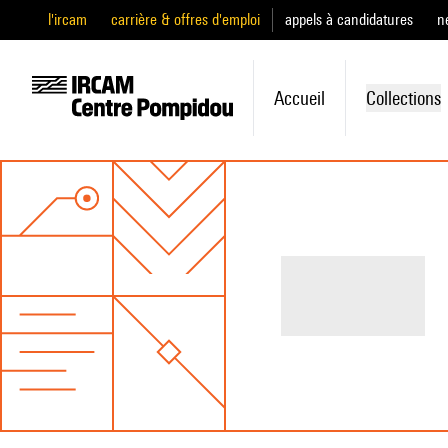
l'ircam
carrière & offres d'emploi
appels à candidatures
n
Accueil
Collections