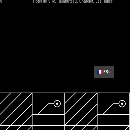
9h
Hôtel de Ville, Rambuteau, Châtelet, Les Halles
🇫🇷
FR