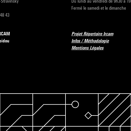
r-Stravinsky
Du lundi au vendredi de 9h30 à 1
Fermé le samedi et le dimanche
 48 43
’IRCAM
Projet Répertoire Ircam
pidou
Infos / Méthodologie
Mentions Légales