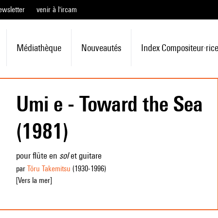
ewsletter
venir à l'ircam
Médiathèque
Nouveautés
Index Compositeur·ric
Umi e - Toward the Sea
(1981)
pour flûte en
sol
et guitare
par
Tōru Takemitsu
(1930
-1996
)
[Vers la mer]