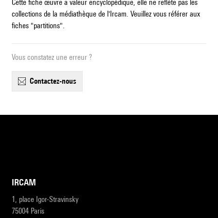
Cette fiche œuvre a valeur encyclopédique, elle ne reflète pas les
collections de la médiathèque de l'Ircam. Veuillez vous référer aux
fiches "partitions".
Vous constatez une erreur ?
contactez-nous
IRCAM
1, place Igor-Stravinsky
75004 Paris