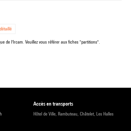
étaillé
e de l'Ircam. Veuillez vous référer aux fiches "partitions".
accès en transports
9h
Hôtel de Ville, Rambuteau, Châtelet, Les Halles