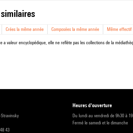
 similaires
Crées la même année
Composées la même année
Même effectif d
e a valeur encyclopédique, elle ne reflète pas les collections de la médiathèqu
heures d'ouverture
r-Stravinsky
Du lundi au vendredi de 9h30 à 1
Fermé le samedi et le dimanche
 48 43