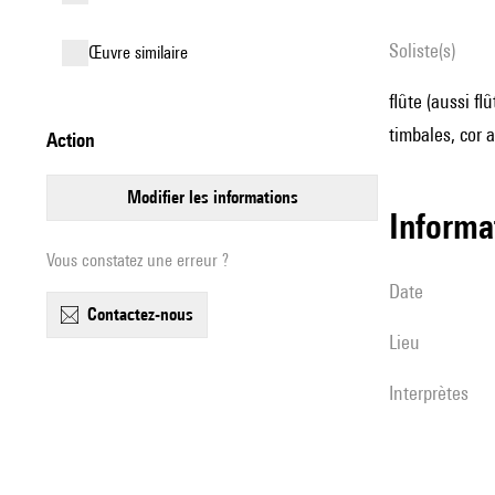
Soliste(s)
œuvre similaire
flûte (aussi fl
timbales, cor 
action
modifier les informations
informa
Vous constatez une erreur ?
date
contactez-nous
lieu
interprètes