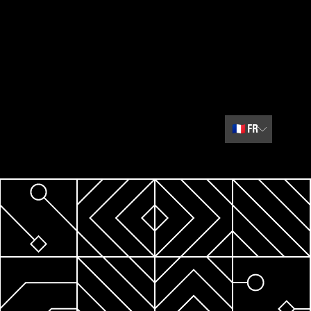
🇫🇷
FR