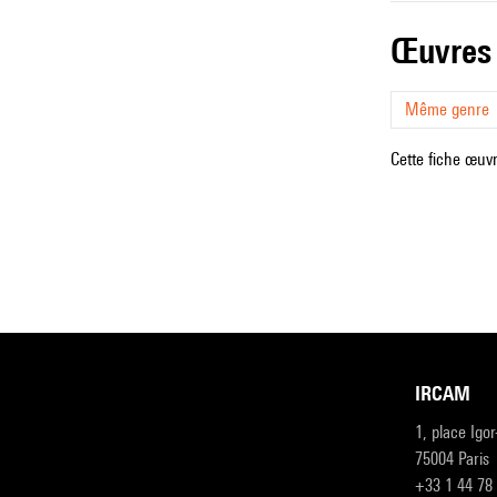
œuvres
Même genre
Cette fiche œuvr
IRCAM
1, place Igo
75004 Paris
+33 1 44 78