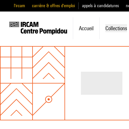
l'ircam
carrière & offres d'emploi
appels à candidatures
n
Accueil
Collections