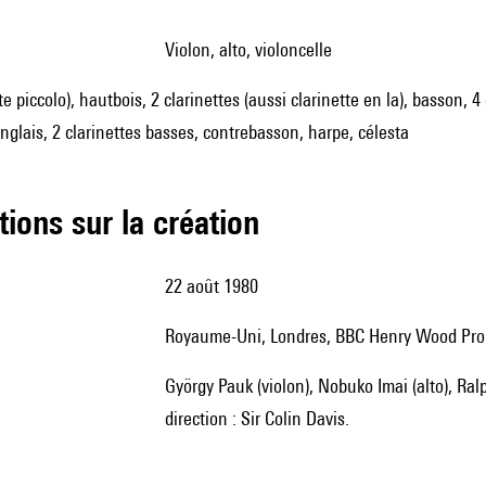
violon, alto, violoncelle
ûte piccolo), hautbois, 2 clarinettes (aussi clarinette en la), basson,
anglais, 2 clarinettes basses, contrebasson, harpe, célesta
tions sur la création
22 août 1980
Royaume-Uni, Londres, BBC Henry Wood Pr
György Pauk (violon), Nobuko Imai (alto), Ralph Kirshbaum (violoncelle), London Symphony Orchestra,
direction : Sir Colin Davis.