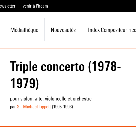
ewsletter
venir à l'ircam
Médiathèque
Nouveautés
Index Compositeur·ric
Triple concerto (1978-
1979)
pour violon, alto, violoncelle et orchestre
par
Sir Michael Tippett
(1905
-1998
)