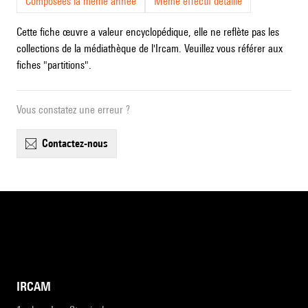
Composées la même année
Même effectif détaillé
Cette fiche œuvre a valeur encyclopédique, elle ne reflète pas les
collections de la médiathèque de l'Ircam. Veuillez vous référer aux
fiches "partitions".
Vous constatez une erreur ?
contactez-nous
IRCAM