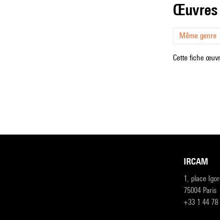
œuvres
Même genre
Cette fiche œuvr
IRCAM
1, place Igo
75004 Paris
+33 1 44 78