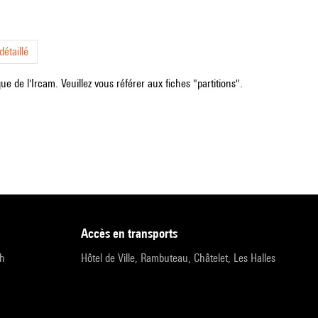
étaillé
e de l'Ircam. Veuillez vous référer aux fiches "partitions".
accès en transports
9h
Hôtel de Ville, Rambuteau, Châtelet, Les Halles