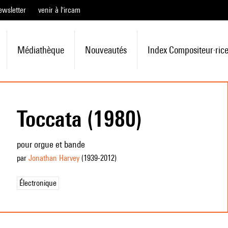
ewsletter
venir à l'ircam
Médiathèque
Nouveautés
Index Compositeur·ric
Toccata (1980)
pour orgue et bande
par
Jonathan Harvey
(1939
-2012
)
Électronique