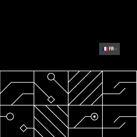
🇫🇷
FR