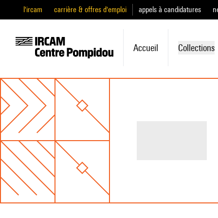
l'ircam
carrière & offres d'emploi
appels à candidatures
n
Accueil
Collections