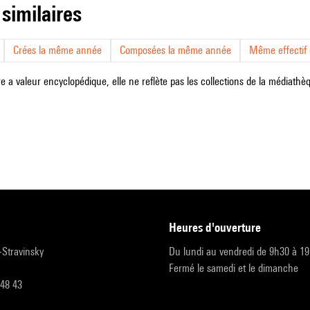
 similaires
Crées la même année
Composées la même année
Même effectif d
e a valeur encyclopédique, elle ne reflète pas les collections de la médiathèqu
heures d'ouverture
r-Stravinsky
Du lundi au vendredi de 9h30 à 1
Fermé le samedi et le dimanche
 48 43