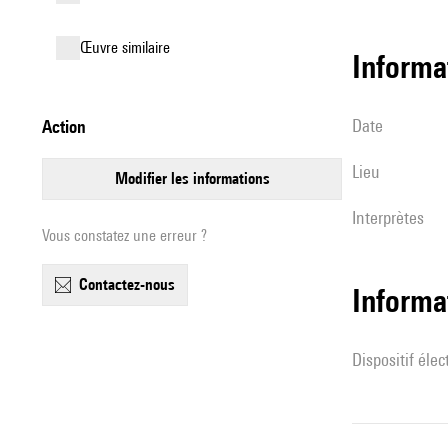
œuvre similaire
informa
date
action
lieu
modifier les informations
interprètes
Vous constatez une erreur ?
contactez-nous
Informa
Dispositif éle