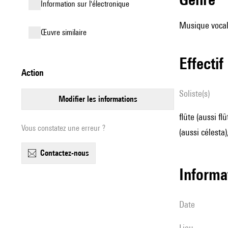
Information sur l'électronique
Musique vocale
œuvre similaire
effectif
action
Soliste(s)
modifier les informations
flûte (aussi fl
Vous constatez une erreur ?
(aussi célesta)
contactez-nous
informa
date
lieu