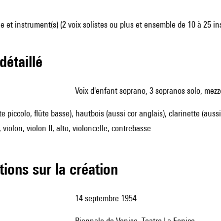
 et instrument(s) (2 voix solistes ou plus et ensemble de 10 à 25 i
 détaillé
voix d'enfant soprano, 3 sopranos solo, mezz
ûte piccolo, flûte basse), hautbois (aussi cor anglais), clarinette (aus
, violon, violon II, alto, violoncelle, contrebasse
tions sur la création
14 septembre 1954
Biennale de Venise, Teatro La Fenice