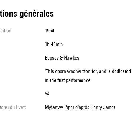
tions générales
sition
1954
1h 41min
Boosey & Hawkes
'This opera was written for, and is dedicated to, those members of the English Opera Group who took part
in the first performance'
54
tenu du livret
Myfanwy Piper d'après Henry James