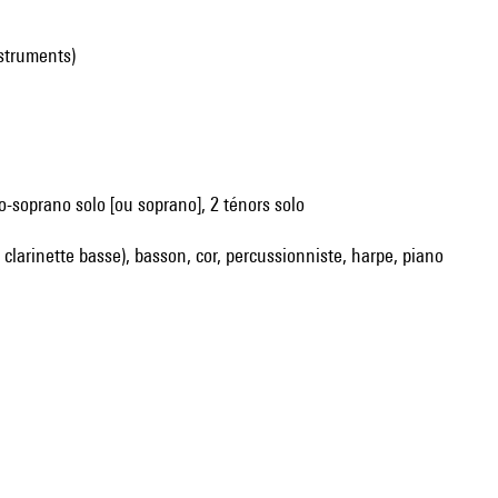
nstruments)
o-soprano solo [ou soprano], 2 ténors solo
si clarinette basse), basson, cor, percussionniste, harpe, piano