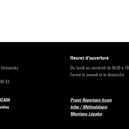
heures d'ouverture
r-Stravinsky
Du lundi au vendredi de 9h30 à 1
Fermé le samedi et le dimanche
 48 43
’IRCAM
Projet Répertoire Ircam
pidou
Infos / Méthodologie
Mentions Légales