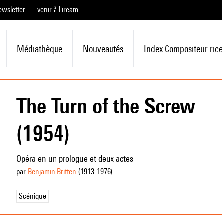
ewsletter
venir à l'ircam
Médiathèque
Nouveautés
Index Compositeur·ric
The Turn of the Screw
(1954)
Opéra en un prologue et deux actes
par
Benjamin Britten
(1913
-1976
)
Scénique