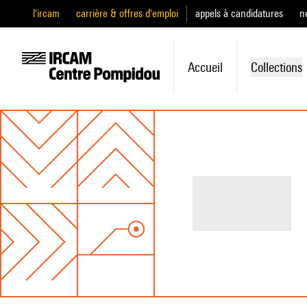
l'ircam
carrière & offres d'emploi
appels à candidatures
n
Accueil
Collections