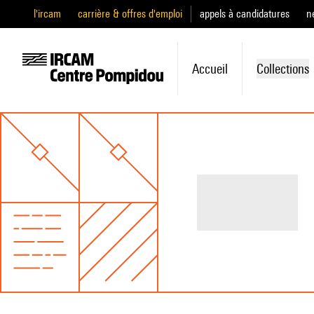
l'ircam
carrière & offres d'emploi
appels à candidatures
n
Accueil
Collections