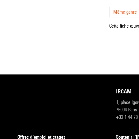
Même genre
Cette fiche œuvr
IRCAM
1, place Igo
75004 Paris
+33 1 44 78
Offres d’emploi et stages
Soutenir l