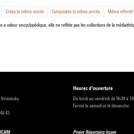
Crées la même année
Composées la même année
Même effectif d
e a valeur encyclopédique, elle ne reflète pas les collections de la médiathèqu
heures d'ouverture
r-Stravinsky
Du lundi au vendredi de 9h30 à 1
Fermé le samedi et le dimanche
 48 43
’IRCAM
Projet Répertoire Ircam