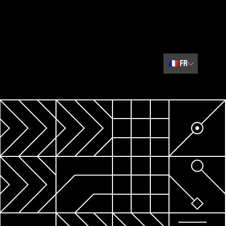
🇫🇷
FR