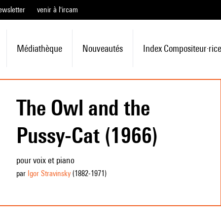
ewsletter
venir à l'ircam
Médiathèque
Nouveautés
Index Compositeur·ric
The Owl and the
Pussy-Cat (1966)
pour voix et piano
par
Igor Stravinsky
(1882
-1971
)