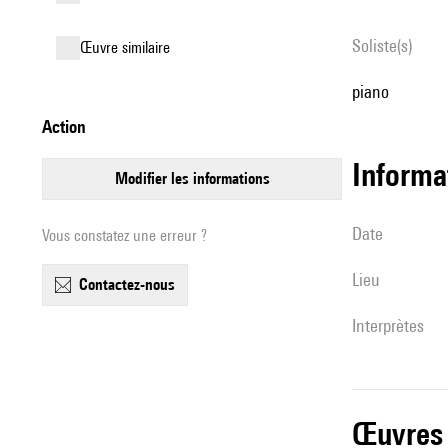
Soliste(s)
œuvre similaire
piano
action
informa
modifier les informations
date
Vous constatez une erreur ?
lieu
contactez-nous
interprètes
œuvres