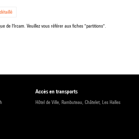
étaillé
e de l'Ircam. Veuillez vous référer aux fiches "partitions".
accès en transports
9h
Hôtel de Ville, Rambuteau, Châtelet, Les Halles