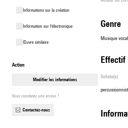
informations sur la création
genre
Information sur l'électronique
Musique vocale
œuvre similaire
effectif
action
Soliste(s)
modifier les informations
percussionniste
Vous constatez une erreur ?
contactez-nous
informa