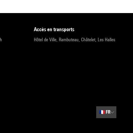
accès en transports
9h
Hôtel de Ville, Rambuteau, Châtelet, Les Halles
🇫🇷
FR