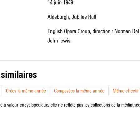
14 juin 1949
Aldeburgh, Jubilee Hall
English Opera Group, direction : Norman Del Mar ; producteurs : Basil Coleman et Stuart Burge ; décor :
John lewis.
 similaires
Crées la même année
Composées la même année
Même effectif d
e a valeur encyclopédique, elle ne reflète pas les collections de la médiathèqu