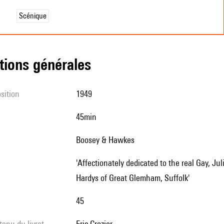
Scénique
tions générales
sition
1949
45min
Boosey & Hawkes
'Affectionately dedicated to the real Gay, Juliet, Sophie, Tina, Hughie, Jonny and Sammy - the Gathorne-
Hardys of Great Glemham, Suffolk'
45
tenu du livret
Eric Crozier