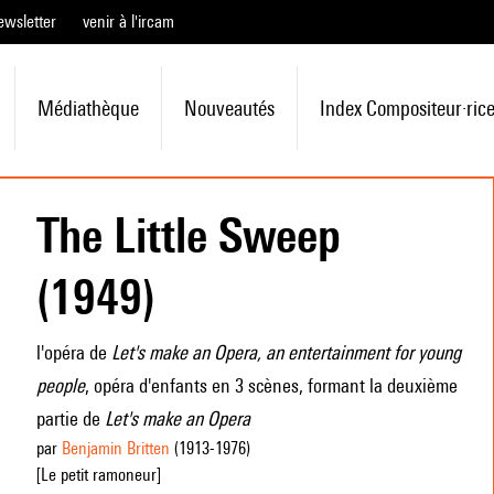
ewsletter
venir à l'ircam
Médiathèque
Nouveautés
Index Compositeur·ric
The Little Sweep
(1949)
l'opéra de
Let's make an Opera, an entertainment for young
people
, opéra d'enfants en 3 scènes, formant la deuxième
partie de
Let's make an Opera
par
Benjamin Britten
(1913
-1976
)
[Le petit ramoneur]