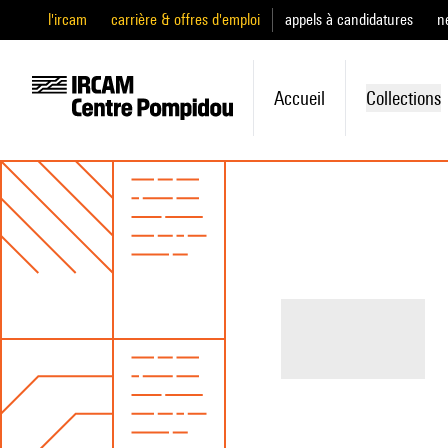
l'ircam
carrière & offres d'emploi
appels à candidatures
n
Accueil
Collections