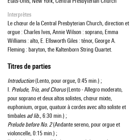
États-Unis, New York, Central Presbyterian Church
interprètes
le chœur de la Central Presbyterian Church, direction et
orgue : Charles Ives, Annie Wilson : soprano, Emma
Williams : alto, E. Ellsworth Giles : ténor, George A.
Fleming : baryton, the Kaltenborn String Quartet.
Titres de parties
Introduction
(Lento, pour orgue, 0:45 min.) ;
I.
Prelude, Trio, and Chorus
(Lento - Allegro moderato,
pour soprano et deux altos solistes, chœur mixte,
euphonium, orgue, quatuor à cordes avec alto soliste et
timbales
ad lib.
, 6:30 min.) ;
Prelude before No. 2
(Andante sereno, pour orgue et
violoncelle, 0:15 min.) ;