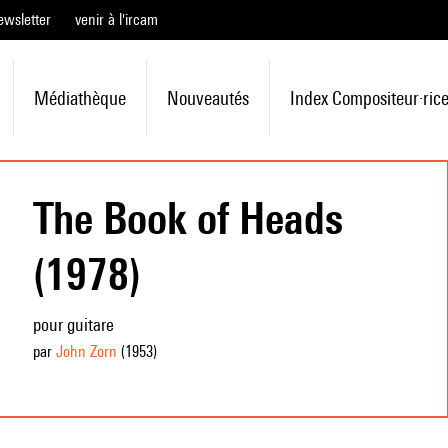
ewsletter
venir à l'ircam
Médiathèque
Nouveautés
Index Compositeur·ric
The Book of Heads
(1978)
pour guitare
par
John Zorn
(1953
)