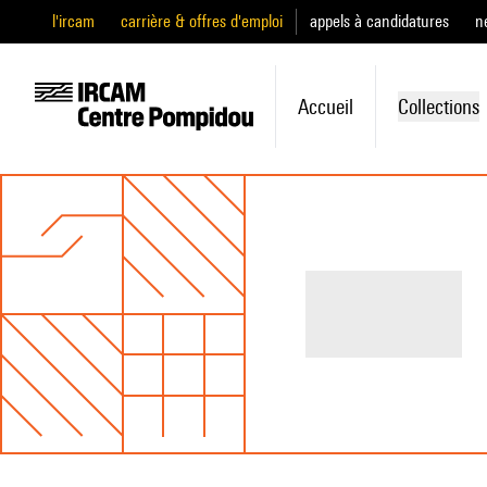
l'ircam
carrière & offres d'emploi
appels à candidatures
n
Accueil
Collections