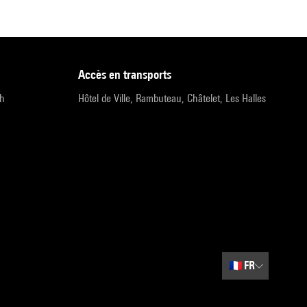
accès en transports
9h
Hôtel de Ville, Rambuteau, Châtelet, Les Halles
🇫🇷
FR