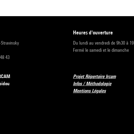
heures d'ouverture
r-Stravinsky
Du lundi au vendredi de 9h30 à 1
Fermé le samedi et le dimanche
 48 43
’IRCAM
Projet Répertoire Ircam
pidou
Infos / Méthodologie
Mentions Légales