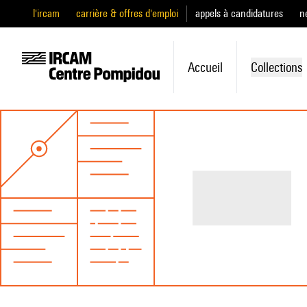
l'ircam
carrière & offres d'emploi
appels à candidatures
n
Accueil
Collections