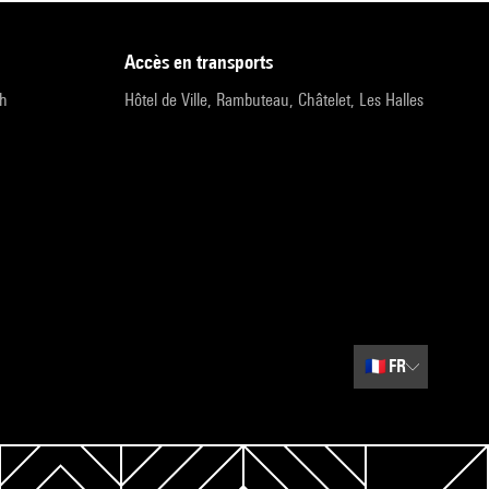
accès en transports
9h
Hôtel de Ville, Rambuteau, Châtelet, Les Halles
🇫🇷
FR