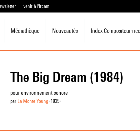
ewsletter
venir à l'ircam
Médiathèque
Nouveautés
Index Compositeur·ric
The Big Dream (1984)
pour environnement sonore
par
La Monte Young
(1935
)