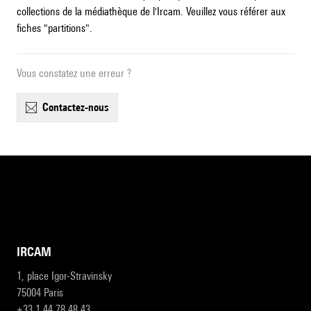
collections de la médiathèque de l'Ircam. Veuillez vous référer aux
fiches "partitions".
Vous constatez une erreur ?
contactez-nous
IRCAM
1, place Igor-Stravinsky
75004 Paris
+33 1 44 78 48 43