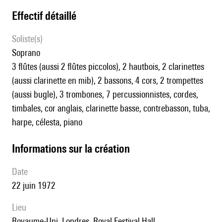
effectif détaillé
Soliste(s)
soprano
3 flûtes (aussi 2 flûtes piccolos), 2 hautbois, 2 clarinettes
(aussi clarinette en mib), 2 bassons, 4 cors, 2 trompettes
(aussi bugle), 3 trombones, 7 percussionnistes, cordes,
timbales, cor anglais, clarinette basse, contrebasson, tuba,
harpe, célesta, piano
informations sur la création
date
22 juin 1972
lieu
Royaume-Uni, Londres, Royal Festival Hall