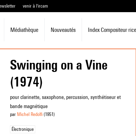
ewsletter
venir à l'ircam
Médiathèque
Nouveautés
Index Compositeur·ric
Swinging on a Vine
(1974)
pour clarinette, saxophone, percussion, synthétiseur et
bande magnétique
par
Michel Redolfi
(1951
)
Électronique