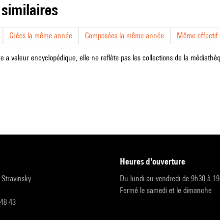
 similaires
Crées la même année
Composées la même année
Même effectif d
e a valeur encyclopédique, elle ne reflète pas les collections de la médiathèqu
heures d'ouverture
r-Stravinsky
Du lundi au vendredi de 9h30 à 1
Fermé le samedi et le dimanche
 48 43