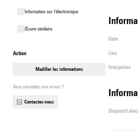
Information sur l'électronique
informa
œuvre similaire
date
lieu
action
interprètes
modifier les informations
Vous constatez une erreur ?
Informa
contactez-nous
Dispositif éle