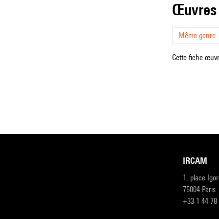
œuvres
Même genre
Cette fiche œuvr
IRCAM
1, place Igo
75004 Paris
+33 1 44 78