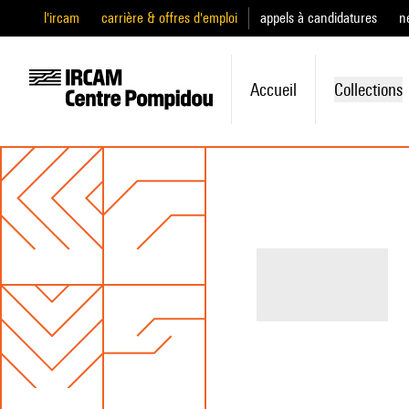
l'ircam
carrière & offres d'emploi
appels à candidatures
n
Accueil
Collections