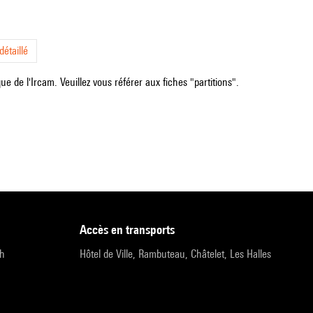
étaillé
e de l'Ircam. Veuillez vous référer aux fiches "partitions".
accès en transports
9h
Hôtel de Ville, Rambuteau, Châtelet, Les Halles