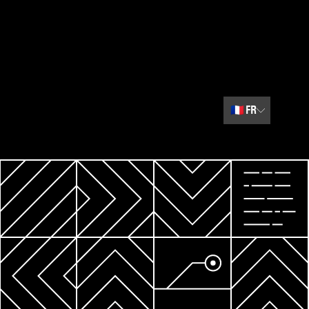
🇫🇷
FR