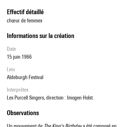
effectif détaillé
chœur de femmes
informations sur la création
date
15 juin 1966
lieu
Aldeburgh Festival
interprètes
les Purcell Singers, direction : Imogen Holst.
observations
Un mouvement de
The King's Birthday
a été composé en