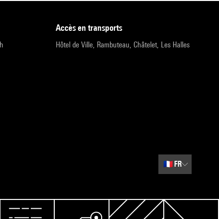
accès en transports
9h
Hôtel de Ville, Rambuteau, Châtelet, Les Halles
🇫🇷
FR