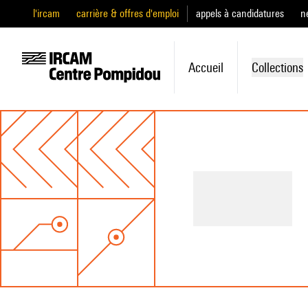
l'ircam
carrière & offres d'emploi
appels à candidatures
n
Accueil
Collections