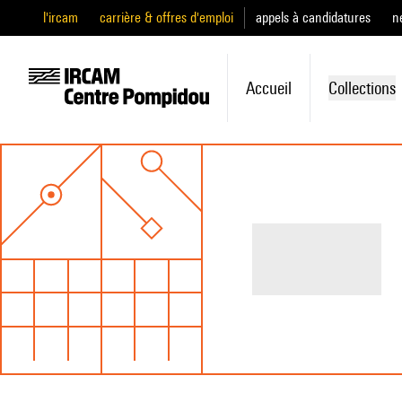
l'ircam
carrière & offres d'emploi
appels à candidatures
n
Accueil
Collections