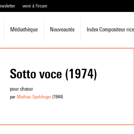
ewsletter
venir à l'ircam
Médiathèque
Nouveautés
Index Compositeur·ric
Sotto voce (1974)
pour chœur
par
Mathias Spahlinger
(1944
)