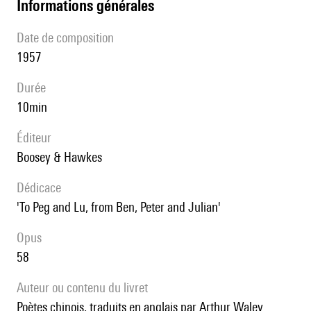
informations générales
date de composition
1957
durée
10min
éditeur
Boosey & Hawkes
Dédicace
'To Peg and Lu, from Ben, Peter and Julian'
Opus
58
Auteur ou contenu du livret
poètes chinois, traduits en anglais par Arthur Waley