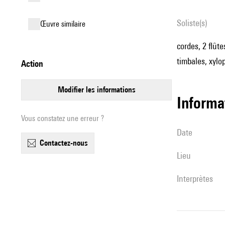
Soliste(s)
œuvre similaire
cordes, 2 flûte
timbales, xylo
action
modifier les informations
informa
Vous constatez une erreur ?
date
contactez-nous
lieu
interprètes