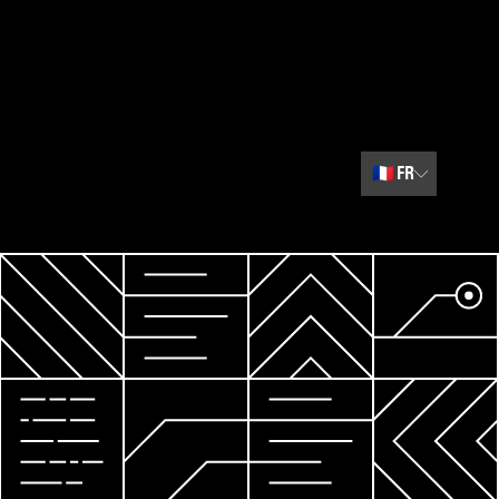
🇫🇷
FR