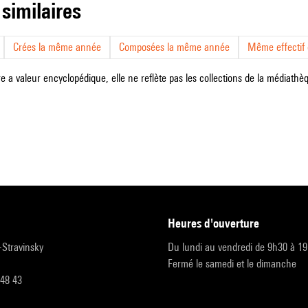
 similaires
Crées la même année
Composées la même année
Même effectif d
e a valeur encyclopédique, elle ne reflète pas les collections de la médiathèqu
heures d'ouverture
r-Stravinsky
Du lundi au vendredi de 9h30 à 1
Fermé le samedi et le dimanche
 48 43