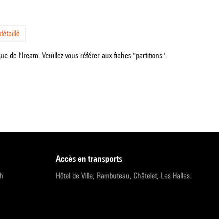
étaillé
e de l'Ircam. Veuillez vous référer aux fiches "partitions".
accès en transports
9h
Hôtel de Ville, Rambuteau, Châtelet, Les Halles