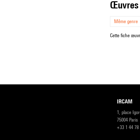
œuvres
Même genre
Cette fiche œuvr
IRCAM
1, place Igo
75004 Paris
+33 1 44 78