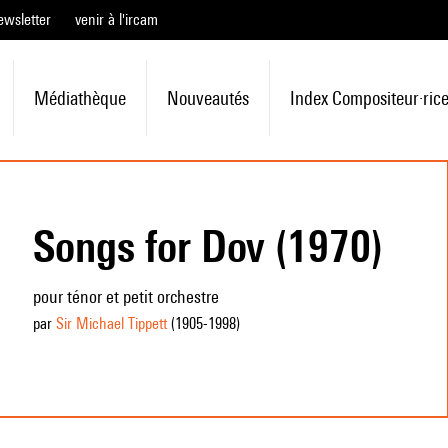
ewsletter
venir à l'ircam
Médiathèque
Nouveautés
Index Compositeur·ric
Songs for Dov (1970)
pour ténor et petit orchestre
par
Sir Michael Tippett
(1905
-1998
)