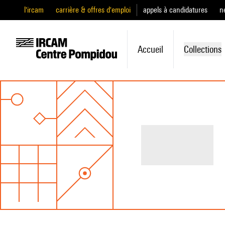
l'ircam
carrière & offres d'emploi
appels à candidatures
n
Accueil
Collections