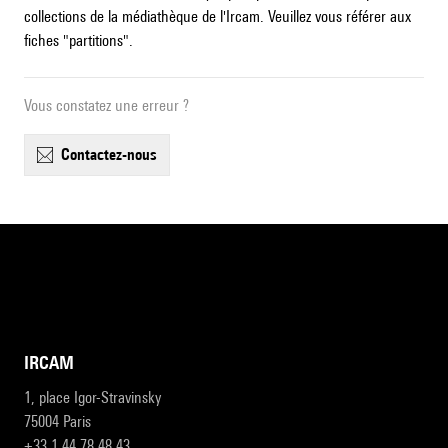
collections de la médiathèque de l'Ircam. Veuillez vous référer aux
fiches "partitions".
Vous constatez une erreur ?
contactez-nous
IRCAM
1, place Igor-Stravinsky
75004 Paris
+33 1 44 78 48 43