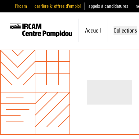
l'ircam
carrière & offres d'emploi
appels à candidatures
n
Accueil
Collections