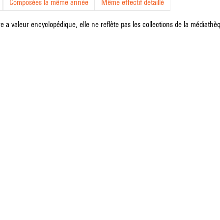
Composées la même année
Même effectif détaillé
e a valeur encyclopédique, elle ne reflète pas les collections de la médiathèqu