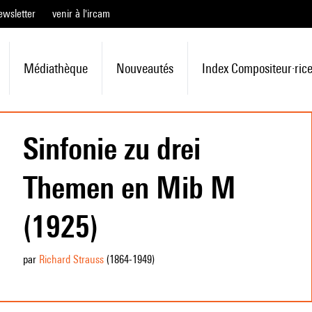
ewsletter
venir à l'ircam
Médiathèque
Nouveautés
Index Compositeur·ric
Sinfonie zu drei
Themen en Mib M
(1925)
par
Richard Strauss
(1864
-1949
)