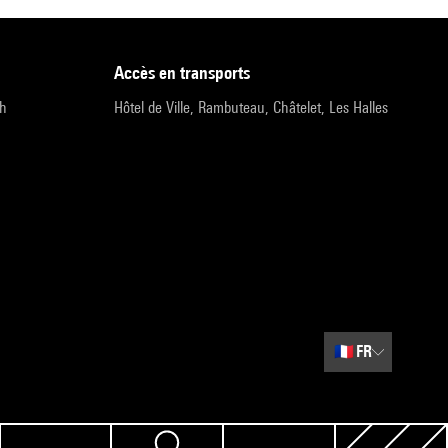
accès en transports
9h
Hôtel de Ville, Rambuteau, Châtelet, Les Halles
🇫🇷
FR