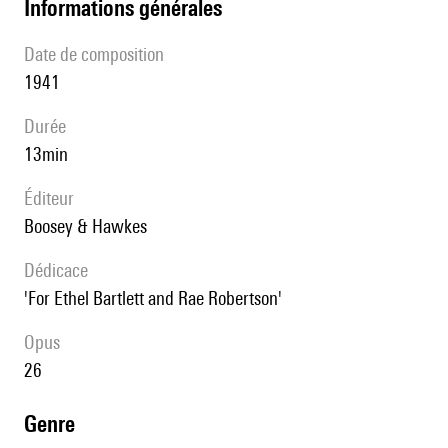
informations générales
date de composition
1941
durée
13min
éditeur
Boosey & Hawkes
Dédicace
'For Ethel Bartlett and Rae Robertson'
Opus
26
genre