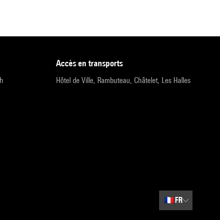
accès en transports
9h
Hôtel de Ville, Rambuteau, Châtelet, Les Halles
🇫🇷
FR