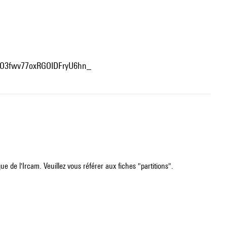
4O3fwv77oxRGOIDFryU6hn
_
e de l'Ircam. Veuillez vous référer aux fiches "partitions".