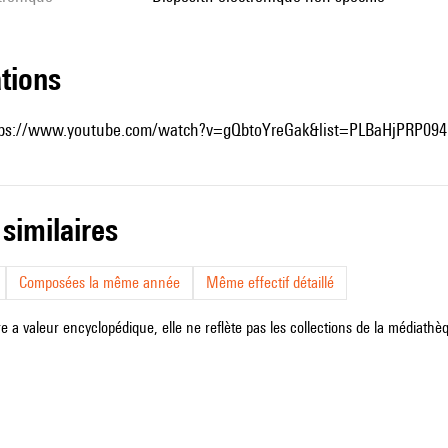
ations
tps://www.youtube.com/watch?v=gQbtoYreGak&list=PLBaHjPRP09
 similaires
Composées la même année
Même effectif détaillé
e a valeur encyclopédique, elle ne reflète pas les collections de la médiathèqu