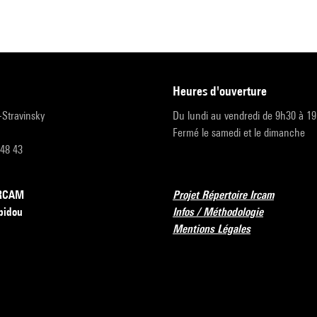
heures d'ouverture
r-Stravinsky
Du lundi au vendredi de 9h30 à 1
Fermé le samedi et le dimanche
 48 43
’IRCAM
Projet Répertoire Ircam
pidou
Infos / Méthodologie
Mentions Légales