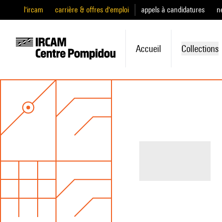
l'ircam
carrière & offres d'emploi
appels à candidatures
n
Accueil
Collections