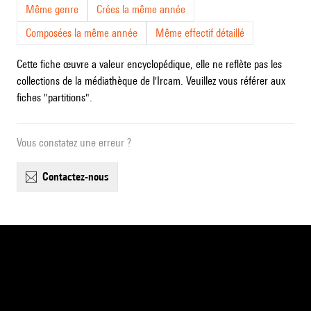
Même genre
Crées la même année
Composées la même année
Même effectif détaillé
Cette fiche œuvre a valeur encyclopédique, elle ne reflète pas les
collections de la médiathèque de l'Ircam. Veuillez vous référer aux
fiches "partitions".
Vous constatez une erreur ?
contactez-nous