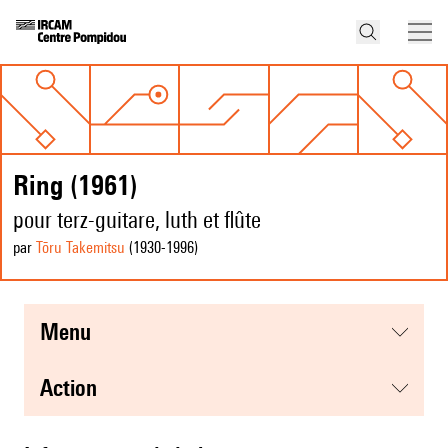
Ring (1961)
pour terz-guitare, luth et flûte
par
Tōru Takemitsu
(1930
-1996
)
menu
action