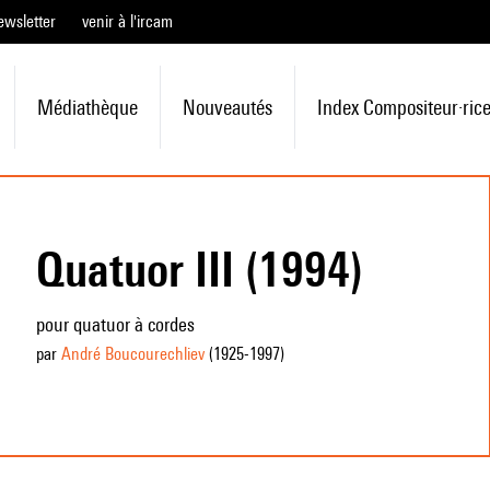
ewsletter
venir à l'ircam
Médiathèque
Nouveautés
Index Compositeur·ric
Quatuor III (1994)
pour quatuor à cordes
par
André Boucourechliev
(1925
-1997
)