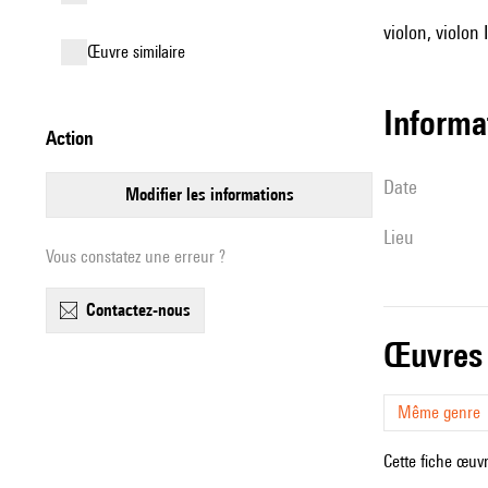
violon, violon I
œuvre similaire
informa
action
date
modifier les informations
lieu
Vous constatez une erreur ?
contactez-nous
œuvres
Même genre
Cette fiche œuvr