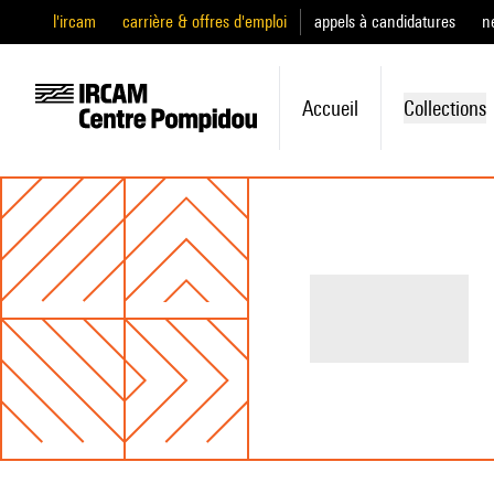
l'ircam
carrière & offres d'emploi
appels à candidatures
n
Accueil
Collections