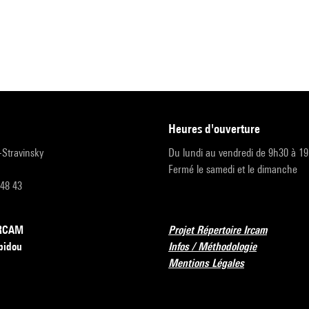
heures d'ouverture
r-Stravinsky
Du lundi au vendredi de 9h30 à 1
Fermé le samedi et le dimanche
 48 43
’IRCAM
Projet Répertoire Ircam
pidou
Infos / Méthodologie
Mentions Légales