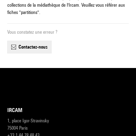
collections de la médiathèque de l'Ircam. Veuillez vous référer aux
fiches "partitions".
Vous constatez une erreur ?
contactez-nous
IRCAM
1, place Igor-Stravinsky
75004 Paris
+33 1 44 78 48 43