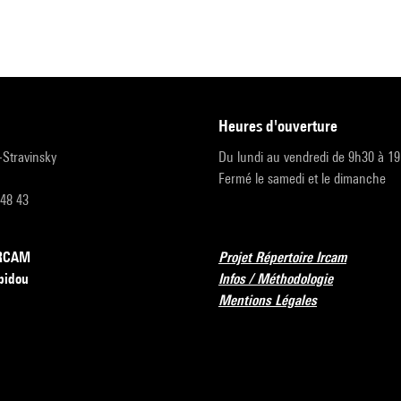
heures d'ouverture
r-Stravinsky
Du lundi au vendredi de 9h30 à 1
Fermé le samedi et le dimanche
 48 43
’IRCAM
Projet Répertoire Ircam
pidou
Infos / Méthodologie
Mentions Légales