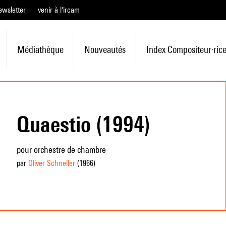
ewsletter
venir à l'ircam
Médiathèque
Nouveautés
Index Compositeur·ric
Quaestio (1994)
pour orchestre de chambre
par
Oliver Schneller
(1966
)