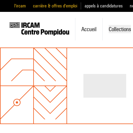
l'ircam
carrière & offres d'emploi
appels à candidatures
n
Accueil
Collections