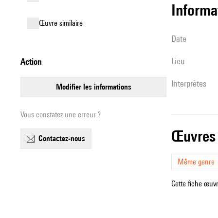
informa
œuvre similaire
date
lieu
action
interprètes
modifier les informations
Vous constatez une erreur ?
œuvres
contactez-nous
Même genre
Cette fiche œuvr