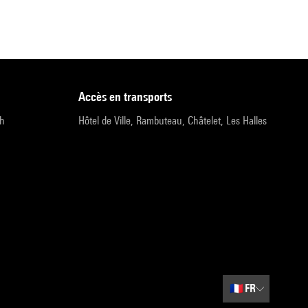
accès en transports
9h
Hôtel de Ville, Rambuteau, Châtelet, Les Halles
🇫🇷
FR