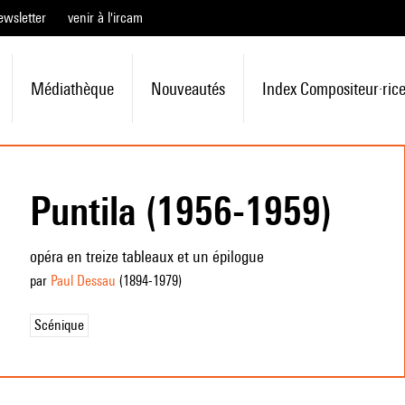
ewsletter
venir à l'ircam
Médiathèque
Nouveautés
Index Compositeur·ric
Puntila (1956-1959)
opéra en treize tableaux et un épilogue
par
Paul Dessau
(1894
-1979
)
Scénique