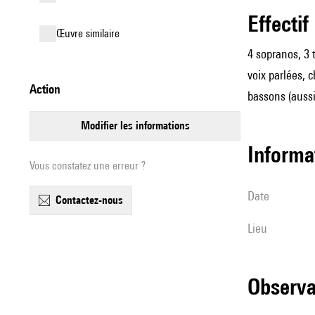
effectif
œuvre similaire
4 sopranos, 3 
voix parlées, c
action
bassons (aussi
modifier les informations
informa
Vous constatez une erreur ?
date
contactez-nous
lieu
observ