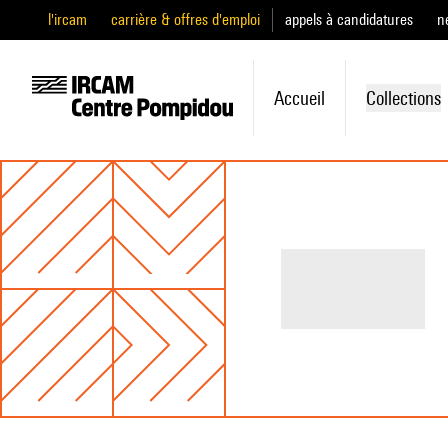
l'ircam
carrière & offres d'emploi
appels à candidatures
n
Accueil
Collections