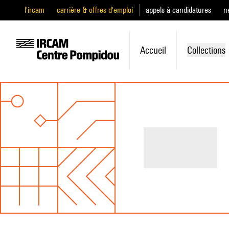
l'ircam
carrière & offres d'emploi
appels à candidatures
n
Accueil
Collections