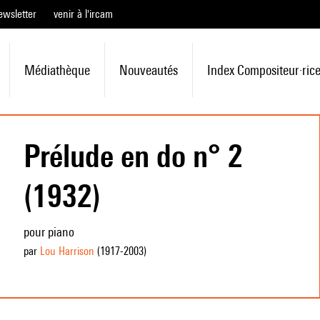
ewsletter
venir à l'ircam
Médiathèque
Nouveautés
Index Compositeur·ric
Prélude en do n° 2
(1932)
pour piano
par
Lou Harrison
(1917
-2003
)