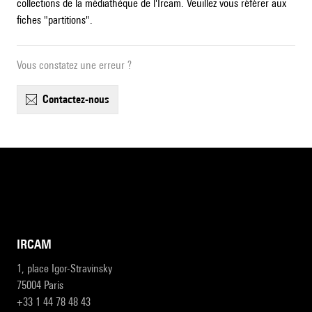
collections de la médiathèque de l'Ircam. Veuillez vous référer aux
fiches "partitions".
Vous constatez une erreur ?
contactez-nous
IRCAM
1, place Igor-Stravinsky
75004 Paris
+33 1 44 78 48 43