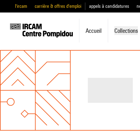
l'ircam
carrière & offres d'emploi
appels à candidatures
n
Accueil
Collections