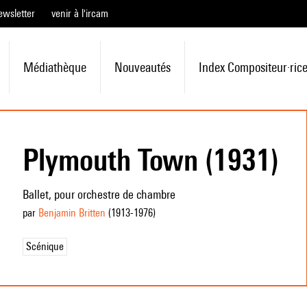
ewsletter
venir à l'ircam
Médiathèque
Nouveautés
Index Compositeur·ric
Plymouth Town (1931)
Ballet, pour orchestre de chambre
par
Benjamin Britten
(1913
-1976
)
Scénique