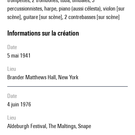
trompettes, 2 trombones, tuba, timbales, 3
percussionnistes, harpe, piano (aussi célesta), violon [sur
scène], guitare [sur scène], 2 contrebasses [sur scène]
informations sur la création
date
5 mai 1941
lieu
Brander Matthews Hall, New York
date
4 juin 1976
lieu
Aldeburgh Festival, The Maltings, Snape