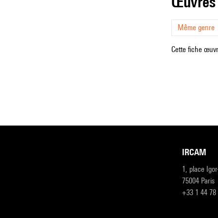
œuvres
Même genre
Cette fiche œuvr
IRCAM
1, place Igo
75004 Paris
+33 1 44 78