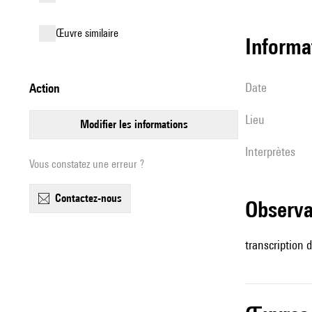
œuvre similaire
informa
date
action
lieu
modifier les informations
interprètes
Vous constatez une erreur ?
contactez-nous
observ
transcription 