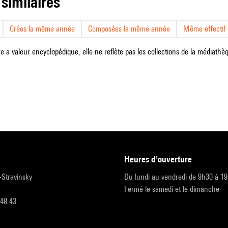
 similaires
Crées la même année
Composées la même année
Même effectif d
e a valeur encyclopédique, elle ne reflète pas les collections de la médiathèqu
heures d'ouverture
r-Stravinsky
Du lundi au vendredi de 9h30 à 1
Fermé le samedi et le dimanche
 48 43