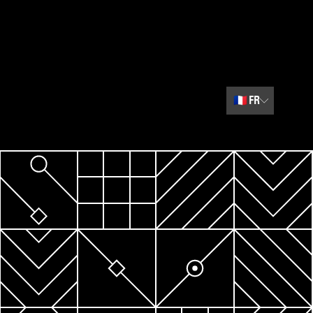
🇫🇷
FR