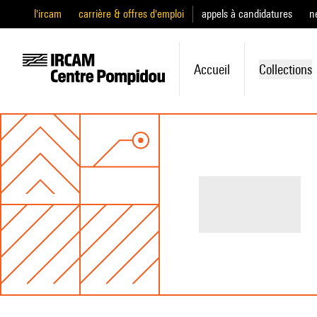
l'ircam
carrière & offres d'emploi
appels à candidatures
n
Accueil
Collections