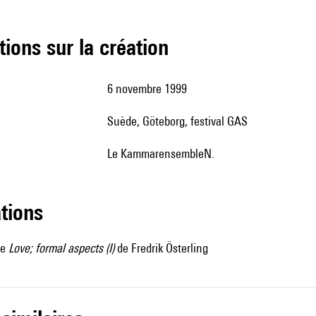
tions sur la création
6 novembre 1999
Suède, Göteborg, festival GAS
le KammarensembleN.
ations
de
Love; formal aspects (I)
de Fredrik Österling