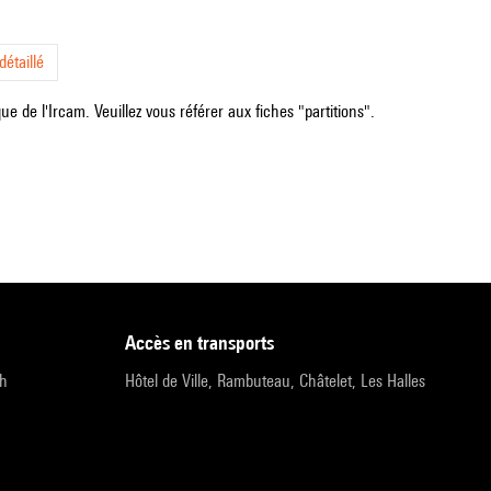
étaillé
e de l'Ircam. Veuillez vous référer aux fiches "partitions".
accès en transports
9h
Hôtel de Ville, Rambuteau, Châtelet, Les Halles