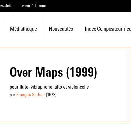
ewsletter
venir à l'ircam
Médiathèque
Nouveautés
Index Compositeur·ric
Over Maps (1999)
pour flûte, vibraphone, alto et violoncelle
par
François Sarhan
(1972
)