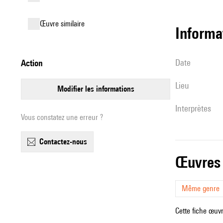
œuvre similaire
informa
date
action
lieu
modifier les informations
interprètes
Vous constatez une erreur ?
contactez-nous
œuvres
Même genre
Cette fiche œuvr