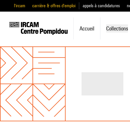
l'ircam
carrière & offres d'emploi
appels à candidatures
n
Accueil
Collections