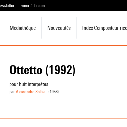
ewsletter
venir à l'ircam
Médiathèque
Nouveautés
Index Compositeur·ric
Ottetto (1992)
pour huit interprètes
par
Alessandro Solbiati
(1956
)