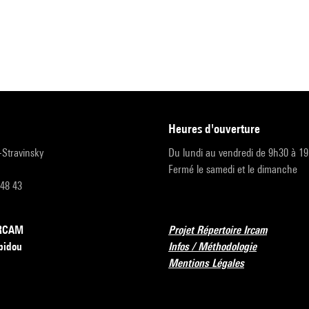
heures d'ouverture
r-Stravinsky
Du lundi au vendredi de 9h30 à 1
Fermé le samedi et le dimanche
 48 43
’IRCAM
Projet Répertoire Ircam
pidou
Infos / Méthodologie
Mentions Légales