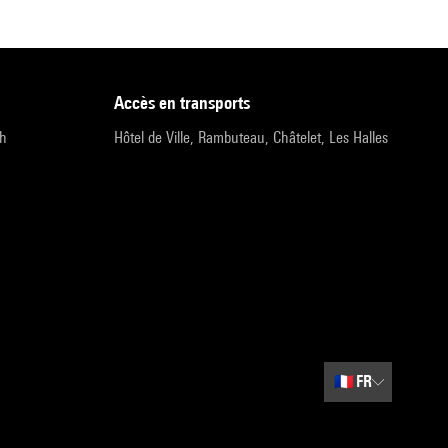
accès en transports
9h
Hôtel de Ville, Rambuteau, Châtelet, Les Halles
🇫🇷
FR