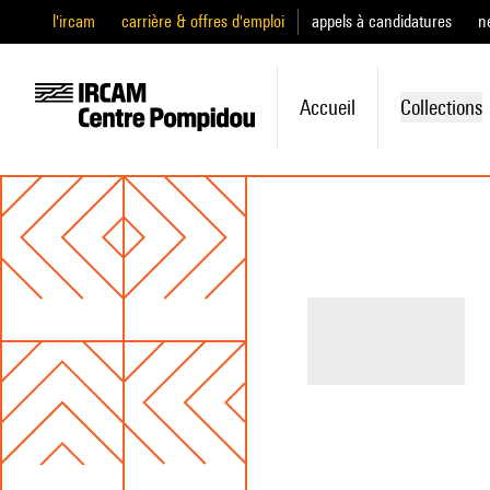
l'ircam
carrière & offres d'emploi
appels à candidatures
n
Accueil
Collections