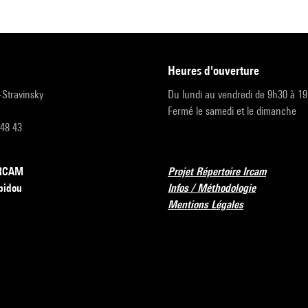
heures d'ouverture
r-Stravinsky
Du lundi au vendredi de 9h30 à 1
Fermé le samedi et le dimanche
 48 43
’IRCAM
Projet Répertoire Ircam
pidou
Infos / Méthodologie
Mentions Légales