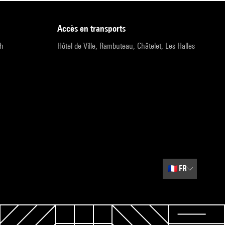
accès en transports
9h
Hôtel de Ville, Rambuteau, Châtelet, Les Halles
🇫🇷
FR