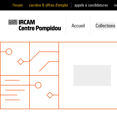
l'ircam
carrière & offres d'emploi
appels à candidatures
n
Accueil
Collections