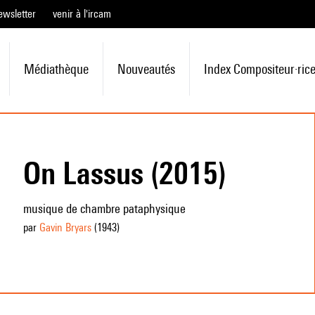
ewsletter
venir à l'ircam
Médiathèque
Nouveautés
Index Compositeur·ric
On Lassus (2015)
musique de chambre pataphysique
par
Gavin Bryars
(1943
)