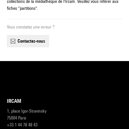
collections de la médiathèque de l'Ircam. Veuillez vous référer aux
fiches "partitions".
Vous constatez une erreur ?
contactez-nous
IRCAM
1, place Igor-Stravinsky
75004 Paris
+33 1 44 78 48 43