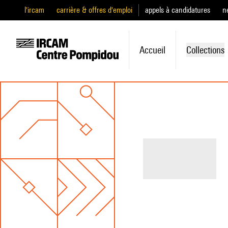
l'ircam
carrière & offres d'emploi
appels à candidatures
n
Accueil
Collections