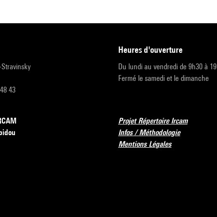
heures d'ouverture
r-Stravinsky
Du lundi au vendredi de 9h30 à 1
Fermé le samedi et le dimanche
 48 43
’IRCAM
Projet Répertoire Ircam
pidou
Infos / Méthodologie
Mentions Légales