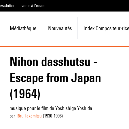
ewsletter
venir à l'ircam
Médiathèque
Nouveautés
Index Compositeur·ric
Nihon dasshutsu -
Escape from Japan
(1964)
musique pour le film de Yoshishige Yoshida
par
Tōru Takemitsu
(1930
-1996
)