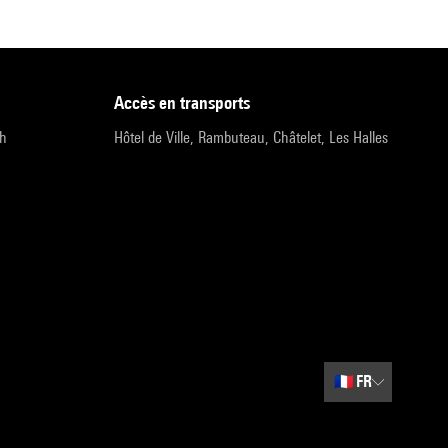
accès en transports
9h
Hôtel de Ville, Rambuteau, Châtelet, Les Halles
🇫🇷
FR